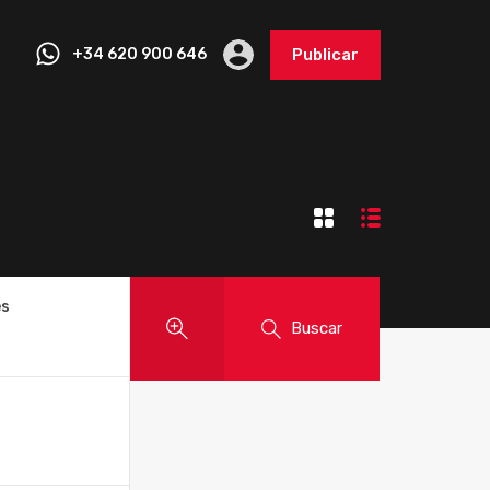
+34 620 900 646
Publicar
es
Buscar