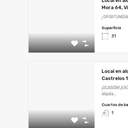
Local en al
Mora 64, V
¡ OPORTUNIDAD
Superficie
31
Local en al
Castrelos 1
¡OCASIÓN! ¡E
alquila…
Cuartos de b
1