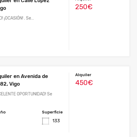
quiler en Calle López
250€
igo
! ¡OCASIÓN! . Se…
Alquiler
quiler en Avenida de
450€
82, Vigo
XCELENTE OPORTUNIDAD! Se
año
Superficie
133