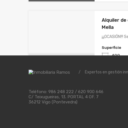
Alquiler de
Mella
¡¡¡OCASIÓN!!! 
Superficie
400
/
Expertos en gestión inm
Local cént
Teléfono: 986 248 222 / 620 900 646
C/ Teixugueiras, 13. PORTAL 4 OF. 7
Se alquila gra
36212 Vigo (Pontevedra)
Superficie
1088
m