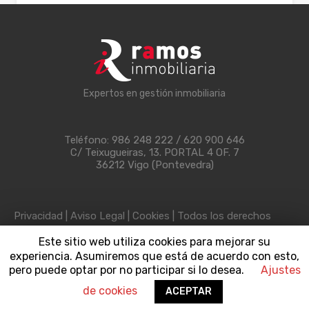
Tasa de interés
Periodo hipotecario
Expertos en gestión inmobiliaria
Teléfono: 986 248 222 / 620 900 646
C/ Teixugueiras, 13. PORTAL 4 OF. 7
36212 Vigo (Pontevedra)
Propiedades Destacadas
Privacidad
|
Aviso Legal
|
Cookies
| Todos los derechos
reservados.
Este sitio web utiliza cookies para mejorar su
¡No se ha encontrado ninguna propiedad destacada!
experiencia. Asumiremos que está de acuerdo con esto,
pero puede optar por no participar si lo desea.
Ajustes
Desarrollado por
ICG
de cookies
ACEPTAR