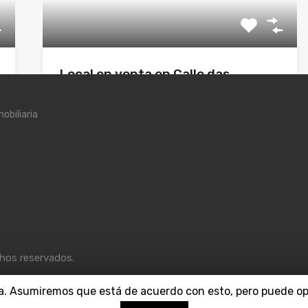
Local en venta en Calle das
Teixugueiras s/n, Vigo
obiliaria
¡Oportunidad única para emprendedores! Se
vende cervecería-bar-cafetería-bocatería en
Teixugueiras-Navia. Cervecería…
Cuartos de baño
Superficie
2
138
210.000€
chos reservados.
ia. Asumiremos que está de acuerdo con esto, pero puede opt