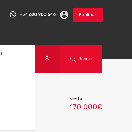
+34 620 900 646
Publicar
es
Buscar
Venta
170.000€