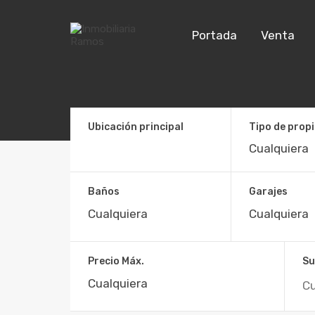
Portada
Venta
Ubicación principal
Tipo de prop
Baños
Garajes
SE VENDE LOCAL EN URZAIZ 8
Teixugueiras, 13. 36212 Vigo SPAIN
Precio Máx.
Su
Inicio
Pontevedra
Vigo
URZAIZ