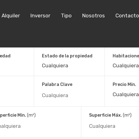
Alquiler
Inversor
Tipo
Nosotros
Contacto
iedad
Estado de la propiedad
Habitacion
Palabra Clave
Precio Mín.
1 – ANTIGUO CINE PLATA – VIGO
perficie Mín.
(m²)
Superficie Máx.
(m²)